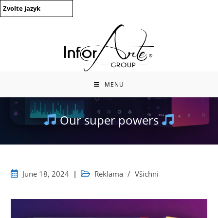
Přeskočit
Zvolte jazyk
na
obsah
MENU
Our super powers
Příspěvek
Kategorie
June
18, 2024
Reklama
/
Všichni
zveřejněn:
příspěvku: