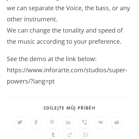
we can separate the Voice
,
the bass
,
or any
other instrument
.
We can change the tonality and speed of
the music according to your preference
.
See the demo at the link below
:
https
://
www.inforarte.com/studios/super-
powers/
?
lang=pt
SDÍLEJTE
SDÍLEJTE MŮJ PŘÍBĚH
TENTO
OBSAH
Otevře
Otevře
Otevře
Otevře
Otevře
Otevře
Otevře
se
se
se
se
se
se
se
v
v
v
v
v
v
v
Otevře
Otevře
Otevře
novém
novém
novém
novém
novém
novém
novém