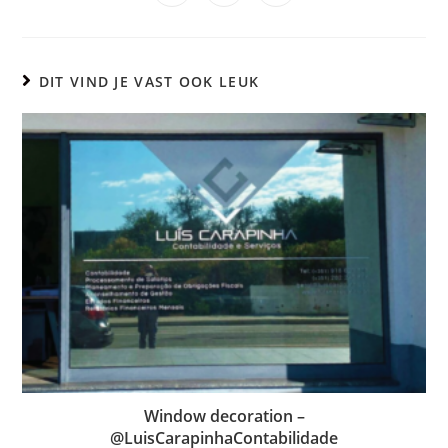
in
in
in
venster
venster
venster
venster
venster
venster
venster
een
een
een
nieuw
nieuw
nieuw
venster
venster
venster
DIT VIND JE VAST OOK LEUK
Window decoration
–
@LuisCarapinhaContabilidade