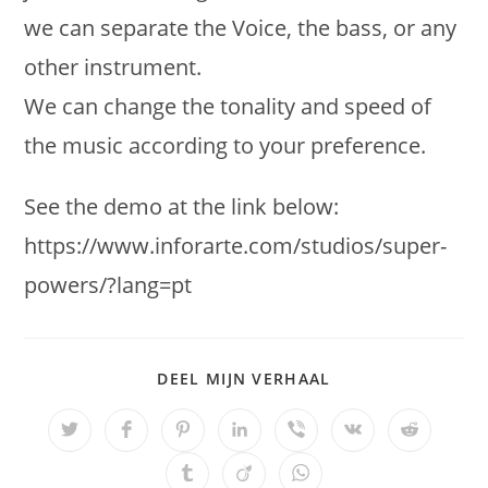
we can separate the Voice
,
the bass
,
or any
other instrument
.
We can change the tonality and speed of
the music according to your preference
.
See the demo at the link below
:
https://
www.inforarte.com/studios/super-
powers/
?
lang=pt
DEEL
DEEL MIJN VERHAAL
DEZE
INHOUD
Opent
Opent
Opent
Opent
Opent
Opent
Opent
in
in
in
in
in
in
in
een
een
een
een
een
een
een
Opent
Opent
Opent
nieuw
nieuw
nieuw
nieuw
nieuw
nieuw
nieuw