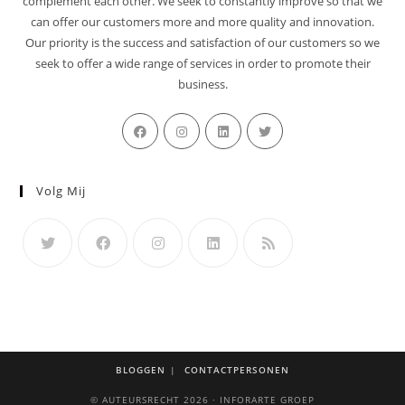
complement each other
.
We seek to constantly improve so that we
can offer our customers more and more quality and innovation
.
Our priority is the success and satisfaction of our customers so we
seek to offer a wide range of services in order to promote their
business
.
Volg Mij
BLOGGEN
CONTACTPERSONEN
© AUTEURSRECHT 2026 · INFORARTE GROEP