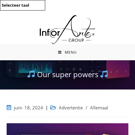
Ga
Selecteer taal
direct
naar
inhoud
MENU
Our super powers
Bericht
Berichtcategorie:
juni- 18, 2024
Advertentie
/
Allemaal
gepubliceerd: