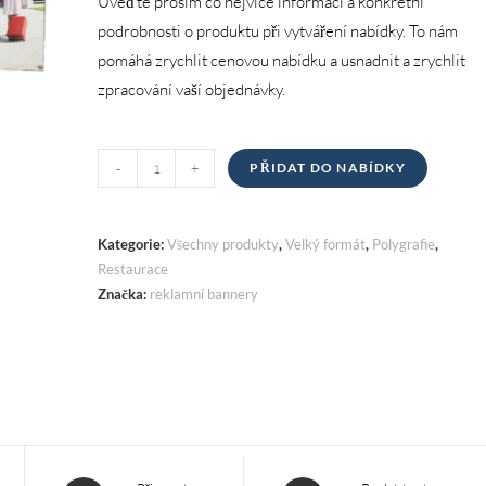
Uveďte prosím co nejvíce informací a konkrétní
podrobnosti o produktu při vytváření nabídky. To nám
pomáhá zrychlit cenovou nabídku a usnadnit a zrychlit
zpracování vaší objednávky.
Reklamní
-
+
PŘIDAT DO NABÍDKY
bannery
množství
Kategorie:
Všechny produkty
,
Velký formát
,
Polygrafie
,
Restaurace
Značka:
reklamní bannery