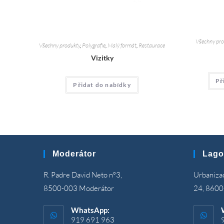
Všechny pro
Všechny produkty
,
Polygrafie
,
Malý formát
,
Restaurace
Vizitky
Př
Přidat do nabídky
Moderátor
Lago
R. Padre David Neto nº3,
Urbanizaç
8500-003 Moderátor
24, 8600
WhatsApp:
919 691 963