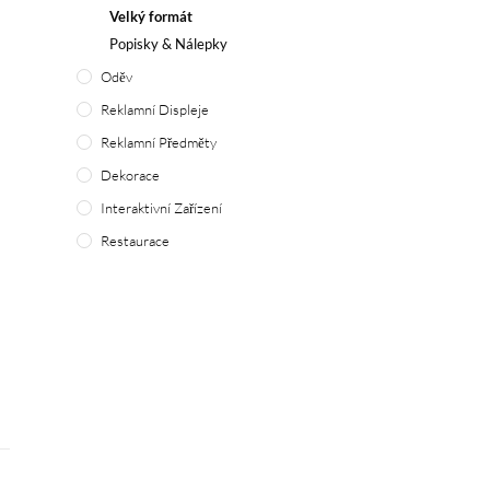
Velký formát
Popisky & Nálepky
Oděv
Reklamní Displeje
Reklamní Předměty
Dekorace
Interaktivní Zařízení
Restaurace