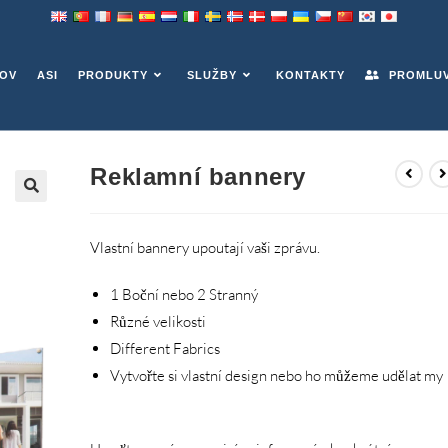
OV
ASI
PRODUKTY
SLUŽBY
KONTAKTY
PROMLUVT
Reklamní bannery
Vlastní bannery upoutají vaši zprávu.
1 Boční nebo 2 Stranný
Různé velikosti
Different Fabrics
Vytvořte si vlastní design nebo ho můžeme udělat my