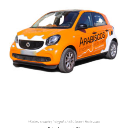
Všechny produkty
,
Polygrafie
,
Velký formát
,
Restaurace