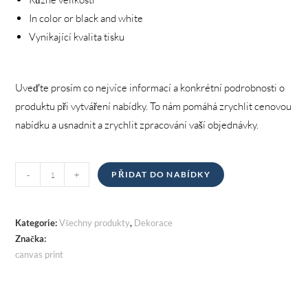
In color or black and white
Vynikající kvalita tisku
Uveďte prosím co nejvíce informací a konkrétní podrobnosti o
produktu při vytváření nabídky. To nám pomáhá zrychlit cenovou
nabídku a usnadnit a zrychlit zpracování vaší objednávky.
Tisk
-
+
PŘIDAT DO NABÍDKY
na
plátno
množství
Kategorie:
Všechny produkty
,
Dekorace
Značka:
canvas print