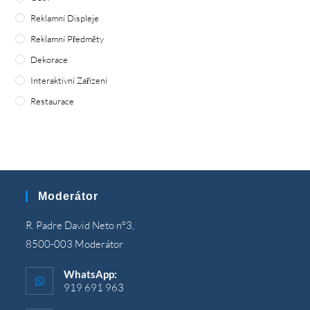
Reklamní Displeje
Reklamní Předměty
Dekorace
Interaktivní Zařízení
Restaurace
Moderátor
R. Padre David Neto nº3,
8500-003 Moderátor
WhatsApp:
919 691 963