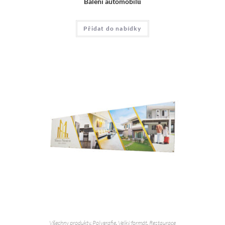
Balení automobilů
Přidat do nabídky
Všechny produkty
,
Polygrafie
,
Velký formát
,
Restaurace