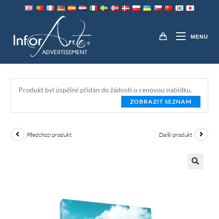
Přeskočit
na
TISK NA PLÁTNO
obsah
MENU
Produkt byl úspěšně přidán do žádosti o cenovou nabídku.
ZOBRAZIT SEZNAM
Předchozí produkt
Další produkt