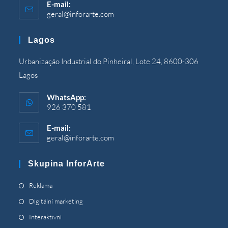
E-mail:
geral@inforarte.com
Otevře
se
ve
Lagos
vaší
aplikaci
Urbanização Industrial do Pinheiral, Lote 24, 8600-306
Lagos
WhatsApp:
926 370 581
E-mail:
geral@inforarte.com
Otevře
se
ve
Skupina InforArte
vaší
aplikaci
Otevře
Reklama
se
Otevře
Digitální marketing
na
se
Otevře
Interaktivní
nové
na