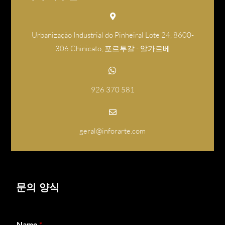
Urbanização Industrial do Pinheiral Lote 24, 8600-
306 Chinicato, 포르투갈 - 알가르베
926 370 581
geral@inforarte.com
문의 양식
Name
*