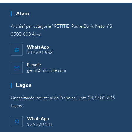
Alvor
Archief per categorie "PETITIE. Padre David Neto nº3,
8500-003 Alvor
WhatsApp:
919 691 963
E-mail:
geral@inforarte.com
Opent
in
uw
Lagos
toepassing
Urbanização Industrial do Pinheiral, Lote 24, 8600-306
Lagos
WhatsApp:
926 370 581