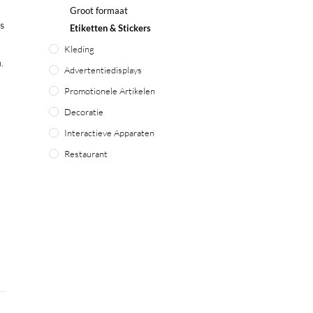
Groot formaat
ns
Etiketten & Stickers
Kleding
.
Advertentiedisplays
Promotionele Artikelen
Decoratie
Interactieve Apparaten
Restaurant