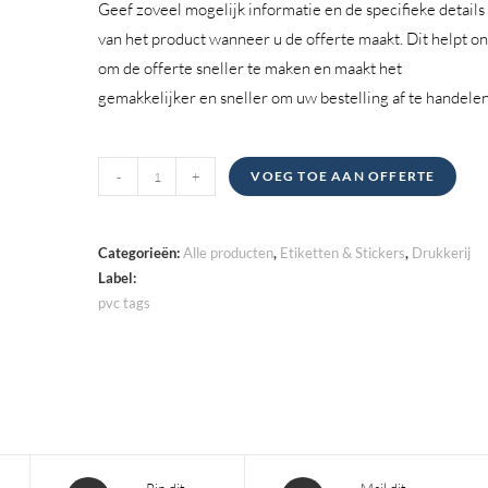
Geef zoveel mogelijk informatie en de specifieke details
van het product wanneer u de offerte maakt. Dit helpt o
om de offerte sneller te maken en maakt het
gemakkelijker en sneller om uw bestelling af te handelen
PVC-
-
+
VOEG TOE AAN OFFERTE
tags
hoeveelheid
Categorieën:
Alle producten
,
Etiketten & Stickers
,
Drukkerij
Label:
pvc tags
Opent
Opent