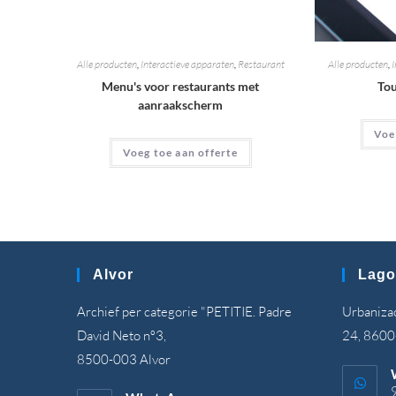
Alle producten
,
Interactieve apparaten
,
Restaurant
Alle producten
,
I
Menu's voor restaurants met
Tou
aanraakscherm
Voe
Voeg toe aan offerte
Alvor
Lago
Archief per categorie "PETITIE. Padre
Urbanizaç
David Neto nº3,
24, 8600
8500-003 Alvor