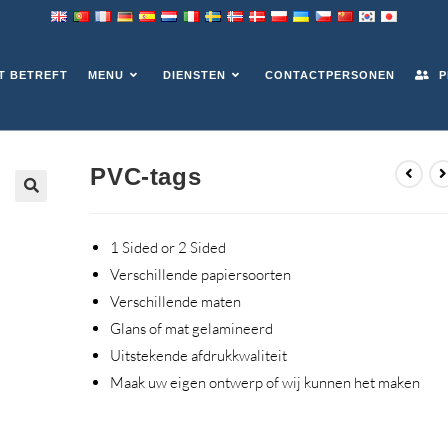
T BETREFT
MENU
DIENSTEN
CONTACTPERSONEN
P
PVC-tags
1
Sided or
2
Sided
Verschillende papiersoorten
Verschillende maten
Glans of mat gelamineerd
Uitstekende afdrukkwaliteit
Maak uw eigen ontwerp of wij kunnen het maken