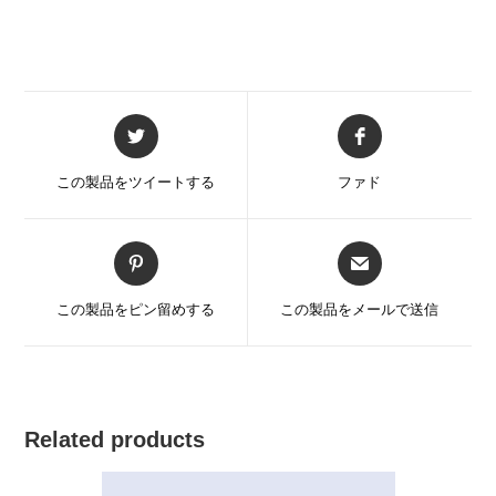
新
新
し
し
い
い
この製品をツイートする
ファド
ウ
ウ
ィ
ィ
ン
ン
新
新
ド
ド
し
し
ウ
ウ
い
い
この製品をピン留めする
この製品をメールで送信
で
で
ウ
ウ
開
開
ィ
ィ
く
く
ン
ン
ド
ド
ウ
ウ
Related products
で
で
開
開
く
く