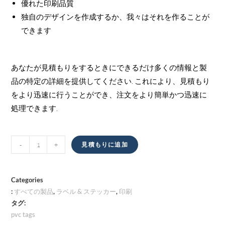
優れた印刷品質
独自のデザインを作成するか、我々はそれを作ることが
できます
あなたが見積もりをするときにできるだけ多くの情報と製
品の特定の詳細を提供してください. これにより、見積もり
をより迅速に行うことができ、注文をより簡単かつ迅速に
処理できます.
PVC
-
+
見積もりに追加
タ
グ
量
Categories
:
すべての製品
,
ラベル & ステッカー
,
印刷
タグ:
pvc tags