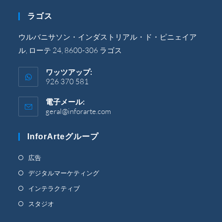
リ
ラゴス
ケ
ー
シ
ウルバニサソン・インダストリアル・ド・ピニェイア
ョ
ル, ローテ 24, 8600-306 ラゴス
ン
で
開
ワッツアップ:
き
926 370 581
ま
す。
電子メール:
geral@inforarte.com
ア
プ
リ
InforArteグループ
ケ
ー
シ
新
広告
ョ
し
新
デジタルマーケティング
ン
い
で
し
新
インテラクティブ
開
タ
い
し
き
新
スタジオ
ブ
タ
ま
い
し
す。
で
ブ