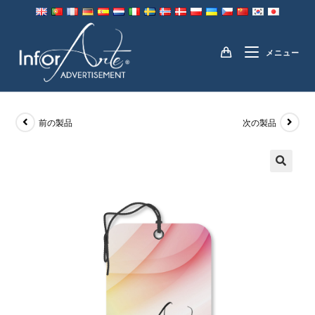
コ
ン
PVC タグ
テ
メニュー
ン
ツ
へ
ス
前の製品
次の製品
キ
ッ
プ