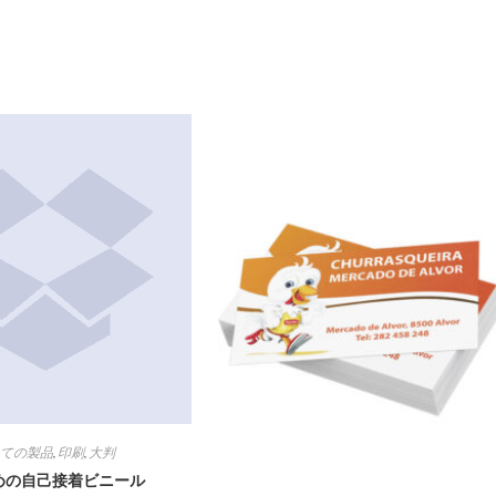
ィ
ィ
ン
ン
ド
ド
ウ
ウ
で
で
開
開
く
く
べての製品
,
印刷
,
大判
めの自己接着ビニール