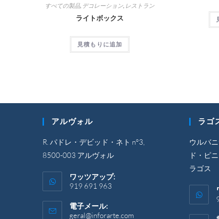
すべての製品
,
デコレーション
,
レストラン
ライトボックス
見積もりに追加
アルヴォル
ラゴ
R. パドレ・デビッド・ネト nº3,
ウルバニ
8500-003 アルヴォル
ド・ピニェ
ラゴス
ワッツアップ:
919 691 963
電子メール:
geral@inforarte.com
ア