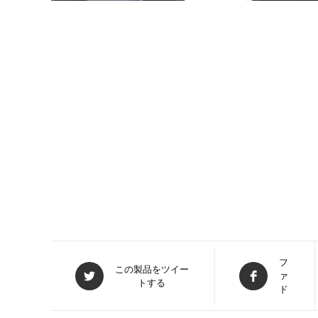
新
フ
新
この製品をツイー
ァ
し
トする
し
ド
い
い
ウ
ウ