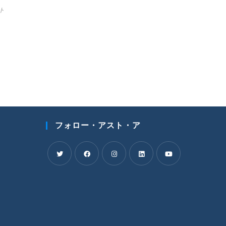
ト
フォロー・アスト・ア
新
新
新
新
新
し
し
し
し
し
い
い
い
い
い
タ
タ
タ
タ
タ
ブ
ブ
ブ
ブ
ブ