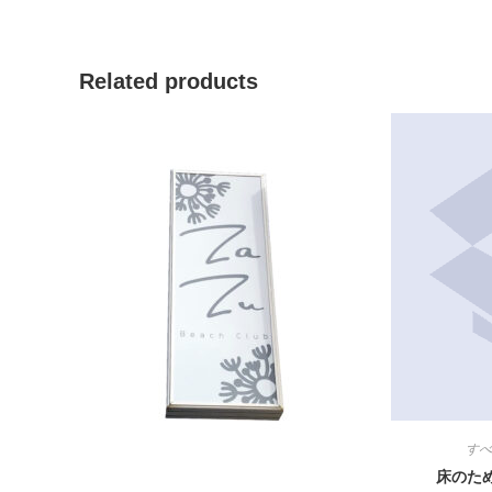
ィ
ィ
ン
ン
ド
ド
ウ
Related products
ウ
で
で
開
開
く
く
す
床のた