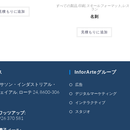
すべての製品
,
印刷
,
スモールフォーマット
,
レス
ラン
見積もりに追加
名刺
見積もりに追加
ス
InforArteグループ
新
サソン・インダストリアル・
広告
し
イアル, ローテ 24, 8600-306
新
デジタルマーケティング
い
し
新
インテラクティブ
タ
い
し
新
スタジオ
ワッツアップ:
ブ
タ
い
926 370 581
し
で
ブ
タ
い
開
で
電子メール: