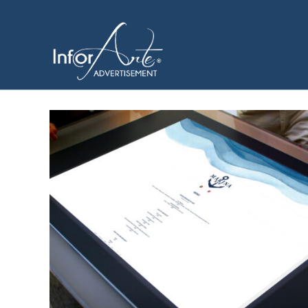
コ
ン
タッチスクリーンテーブ
テ
ン
ツ
へ
ス
キ
ッ
プ