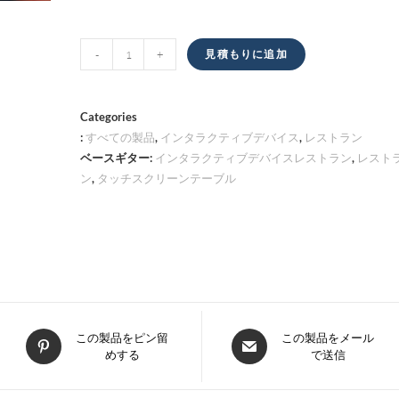
タ
-
+
見積もりに追加
ッ
チ
ス
Categories
ク
:
すべての製品
,
インタラクティブデバイス
,
レストラン
ベースギター:
インタラクティブデバイスレストラン
,
レスト
リ
ン
,
タッチスクリーンテーブル
ー
ン
テ
ー
ブ
ル
量
新
新
この製品をピン留
この製品をメール
めする
で送信
し
し
い
い
ウ
ウ