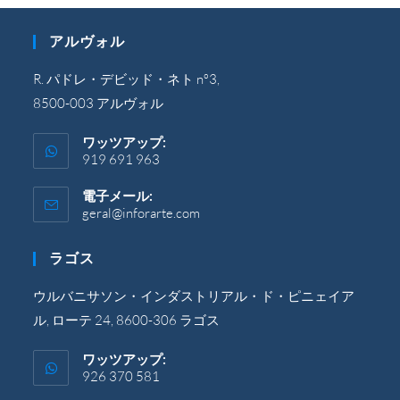
アルヴォル
R. パドレ・デビッド・ネト nº3,
8500-003 アルヴォル
ワッツアップ:
919 691 963
電子メール:
geral@inforarte.com
ア
プ
リ
ラゴス
ケ
ー
シ
ウルバニサソン・インダストリアル・ド・ピニェイア
ョ
ル, ローテ 24, 8600-306 ラゴス
ン
で
開
ワッツアップ:
き
926 370 581
ま