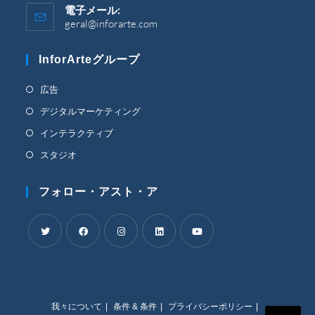
す。
電子メール:
geral@inforarte.com
ア
プ
リ
InforArteグループ
ケ
ー
シ
新
広告
ョ
し
新
デジタルマーケティング
ン
い
で
し
新
インテラクティブ
開
タ
い
し
き
新
スタジオ
ブ
タ
ま
い
し
す。
で
ブ
タ
い
フォロー・アスト・ア
開
で
ブ
タ
く
開
で
ブ
く
開
で
く
新
新
新
新
新
開
し
し
し
し
し
く
い
い
い
い
い
我々について
条件 & 条件
プライバシーポリシー
タ
タ
タ
タ
タ