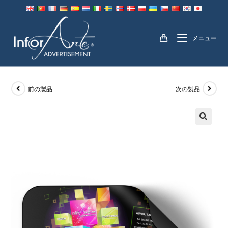
コ
ン
磁気サイン
テ
メニュー
ン
ツ
へ
ス
前の製品
次の製品
キ
ッ
プ