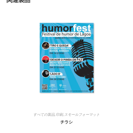
開
開
く
く
すべての製品
,
印刷
,
スモールフォーマット
チラシ