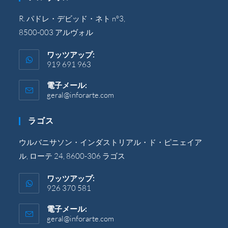
R. パドレ・デビッド・ネト nº3,
8500-003 アルヴォル
ワッツアップ:
919 691 963
電子メール:
geral@inforarte.com
ア
プ
リ
ラゴス
ケ
ー
シ
ウルバニサソン・インダストリアル・ド・ピニェイア
ョ
ル, ローテ 24, 8600-306 ラゴス
ン
で
開
ワッツアップ:
き
926 370 581
ま
す。
電子メール:
geral@inforarte.com
ア
プ