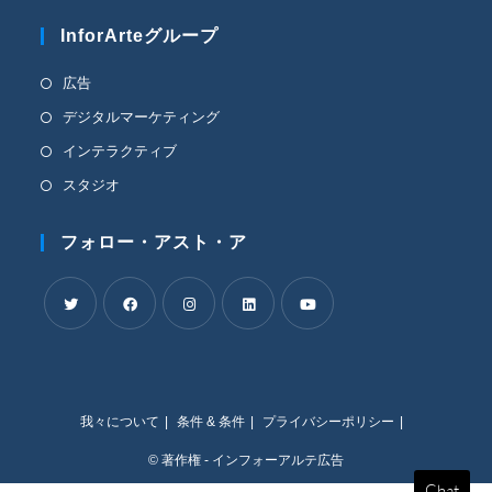
リ
InforArteグループ
ケ
ー
シ
新
広告
ョ
し
新
デジタルマーケティング
ン
い
で
し
新
インテラクティブ
開
タ
い
し
き
新
スタジオ
ブ
タ
ま
い
し
す。
で
ブ
タ
い
フォロー・アスト・ア
開
で
ブ
タ
く
開
で
ブ
く
開
で
く
新
新
新
新
新
開
し
し
し
し
し
く
い
い
い
い
い
我々について
条件 & 条件
プライバシーポリシー
タ
タ
タ
タ
タ
ブ
ブ
ブ
ブ
ブ
© 著作権 - インフォーアルテ広告
で
で
で
で
で
Chat