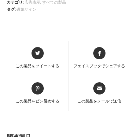
イ
カテゴリ:
広告表示
,
すべての製品
ン
タグ:
磁気サイン
量
新
新
し
し
い
い
この製品をツイートする
フェイスブックでシェアする
ウ
ウ
ィ
ィ
ン
ン
新
新
ド
ド
し
し
ウ
ウ
い
い
この製品をピン留めする
この製品をメールで送信
で
で
ウ
ウ
開
開
ィ
ィ
く
く
ン
ン
ド
ド
ウ
ウ
関連製品
で
で