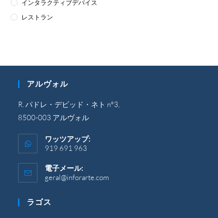
インタラクティブデバイス
レストラン
アルヴォル
R. パドレ・デビッド・ネト nº3,
8500-003 アルヴォル
ワッツアップ:
919 691 963
電子メール:
geral@inforarte.com
ア
プ
リ
ラゴス
ケ
ー