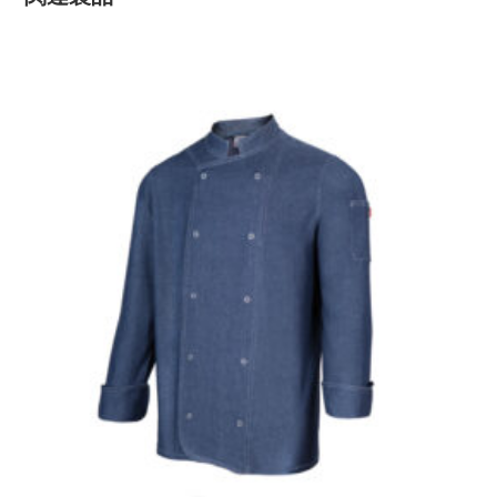
開
開
く
く