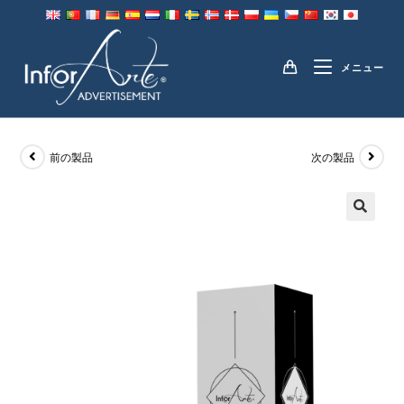
コ
ン
包装
テ
メニュー
ン
ツ
へ
ス
前の製品
次の製品
キ
ッ
プ