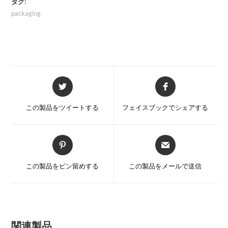
タグ:
packaging
新
新
し
し
い
い
この製品をツイートする
フェイスブックでシェアする
ウ
ウ
ィ
ィ
ン
ン
新
新
ド
ド
し
し
ウ
ウ
い
い
この製品をピン留めする
この製品をメールで送信
で
で
ウ
ウ
開
開
ィ
ィ
く
く
ン
ン
ド
ド
ウ
ウ
関連製品
で
で