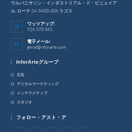
シ
ウルバニサソン・インダストリアル・ド・ピニェイア
ョ
ル, ローテ 24, 8600-306 ラゴス
ン
で
開
ワッツアップ:
き
926 370 581
ま
す。
電子メール:
geral@inforarte.com
ア
プ
リ
InforArteグループ
ケ
ー
シ
新
広告
ョ
し
新
デジタルマーケティング
ン
い
で
し
新
インテラクティブ
開
タ
い
し
き
新
スタジオ
ブ
タ
ま
い
し
す。
で
ブ
タ
い
フォロー・アスト・ア
開
で
ブ
タ
く
開
で
ブ