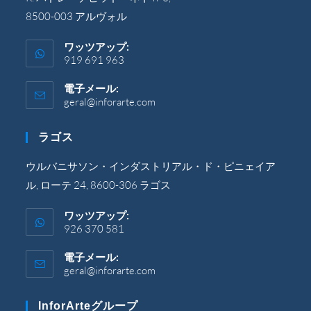
8500-003 アルヴォル
ワッツアップ:
919 691 963
電子メール:
geral@inforarte.com
ア
プ
リ
ラゴス
ケ
ー
シ
ウルバニサソン・インダストリアル・ド・ピニェイア
ョ
ル, ローテ 24, 8600-306 ラゴス
ン
で
開
ワッツアップ:
き
926 370 581
ま
す。
電子メール:
geral@inforarte.com
ア
プ
リ
InforArteグループ
ケ