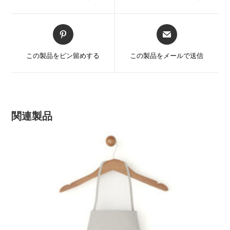
ウ
ウ
ィ
ィ
ン
ン
新
新
ド
ド
し
し
ウ
ウ
い
い
この製品をピン留めする
この製品をメールで送信
で
で
ウ
ウ
開
開
ィ
ィ
く
く
ン
ン
ド
ド
ウ
ウ
関連製品
で
で
開
開
く
く