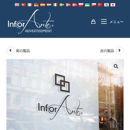
コ
ン
ショップウィンドウの装飾
テ
メニュー
ン
ツ
へ
ス
前の製品
次の製品
キ
ッ
プ