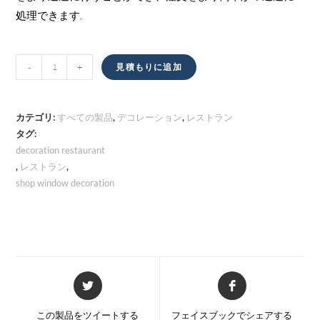
処理できます.
シ
-
+
見積もりに追加
ョ
ッ
プ
カテゴリ:
すべての製品
,
デコレーション
,
レストラン
ウ
タグ:
decoration restaurant
ィ
,
レストラン
,
ン
shop window decoration
ド
ウ
の
装
飾
量
新
新
し
し
い
い
この製品をツイートする
フェイスブックでシェアする