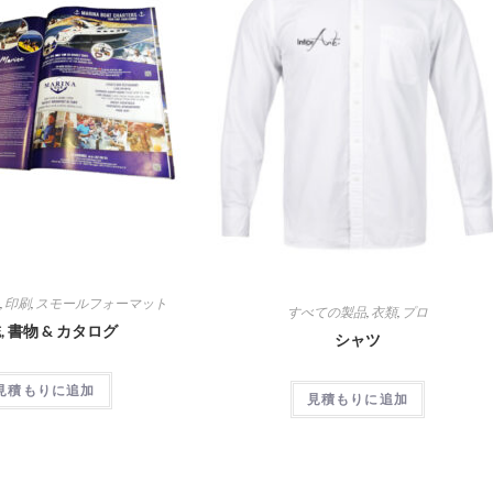
品
,
印刷
,
スモールフォーマット
すべての製品
,
衣類
,
プロ
, 書物 & カタログ
シャツ
見積もりに追加
見積もりに追加