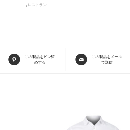
,
レストラン
新
新
この製品をピン留
この製品をメール
めする
で送信
し
し
い
い
ウ
ウ
ィ
ィ
ン
ン
ド
ド
ウ
ウ
で
で
開
開
く
く