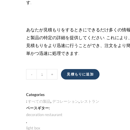
す.
あなたが見積もりをするときにできるだけ多くの情
と製品の特定の詳細を提供してください. これにより
見積もりをより迅速に行うことができ、注文をより
単かつ迅速に処理できます.
ラ
-
+
見積もりに追加
イ
ト
ボ
Categories
ッ
:
すべての製品
,
デコレーション
,
レストラン
ベースギター:
ク
decoration restaurant
ス
,
量
light box