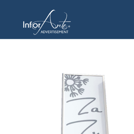
コ
ン
ライトボックス
テ
ン
ツ
へ
ス
キ
ッ
プ