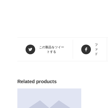
新
フ
新
この製品をツイー
ァ
し
トする
し
ド
い
い
ウ
ウ
ィ
ィ
ン
ン
ド
ド
ウ
Related products
ウ
で
で
開
開
く
く