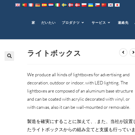
家
だいたい
プロダクツ
サービス
連絡先
ライトボックス
We produce all kinds of lightboxes for advertising and
decoration
,
outdoor or indoor
,
with LED lighting
.
The
lightboxes are composed of an aluminum base structure
and can be coated with acrylic decorated with vinyl
,
or
with canvas
,
also it can be wall-mounted or removable
.
製造を確実にすることに加えて、, また、当社が設置
たライトボックスからの組み立てと支援も行ってい