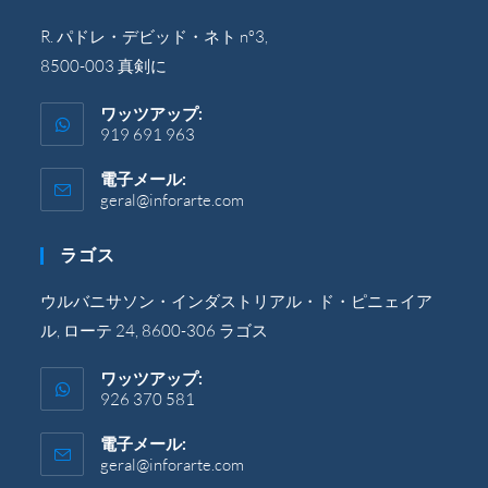
R. パドレ・デビッド・ネト nº3,
8500-003 真剣に
ワッツアップ:
919 691 963
電子メール:
geral@inforarte.com
ア
プ
リ
ラゴス
ケ
ー
シ
ウルバニサソン・インダストリアル・ド・ピニェイア
ョ
ル, ローテ 24, 8600-306 ラゴス
ン
で
開
ワッツアップ:
き
926 370 581
ま
す。
電子メール:
geral@inforarte.com
ア
プ