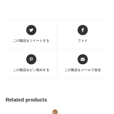
新
新
し
し
い
い
この製品をツイートする
ファド
ウ
ウ
ィ
ィ
ン
ン
新
新
ド
ド
し
し
ウ
ウ
い
い
この製品をピン留めする
この製品をメールで送信
で
で
ウ
ウ
開
開
ィ
ィ
く
く
ン
ン
ド
ド
ウ
ウ
Related products
で
で
開
開
く
く