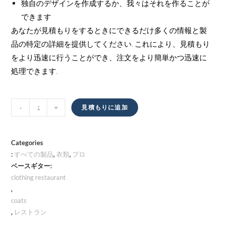
独自のデザインを作成するか、我々はそれを作ることが
できます
あなたが見積もりをするときにできるだけ多くの情報と製
品の特定の詳細を提供してください. これにより、見積もり
をより迅速に行うことができ、注文をより簡単かつ迅速に
処理できます.
コ
-
+
見積もりに追加
ー
ト
量
Categories
:
すべての製品
,
衣類
,
プロ
ベースギター:
clothing restaurant
,
coats
,
レストラン