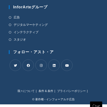
リ
InforArteグループ
ケ
ー
シ
新
広告
ョ
し
新
デジタルマーケティング
ン
い
で
し
新
インテラクティブ
開
タ
い
し
き
新
スタジオ
ブ
タ
ま
い
し
す。
で
ブ
タ
い
フォロー・アスト・ア
開
で
ブ
タ
く
開
で
ブ
く
開
で
く
新
新
新
新
新
開
し
し
し
し
し
く
い
い
い
い
い
我々について
条件 & 条件
プライバシーポリシー
タ
タ
タ
タ
タ
ブ
ブ
ブ
ブ
ブ
© 著作権 - インフォーアルテ広告
で
で
で
で
で
Chat