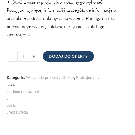
Stwórz własny projekt lub możemy go wykonać
Podaj jak najwięcej informacji i szczegółowe informacje o
produkcie podczas dokonywania wyceny.. Pomaga nam to
przyspieszyć wycenę i ułatwia i przyspiesza obsługę
zamówienia..
Płaszcze
-
+
DODAJ DO OFERTY
ilość
Kategorie:
Wszystkie produkty
,
Odzież
,
Profesjonalny
Tagi:
clothing restaurant
,
coats
,
restauracja