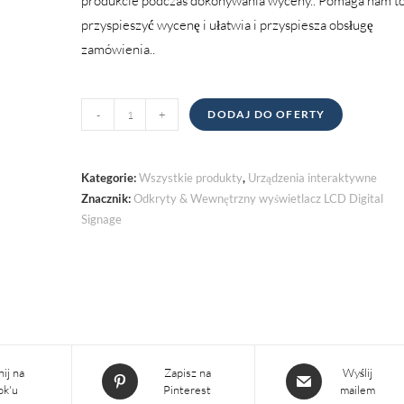
produkcie podczas dokonywania wyceny.. Pomaga nam t
przyspieszyć wycenę i ułatwia i przyspiesza obsługę
zamówienia..
Odkryty
-
+
DODAJ DO OFERTY
&
Wewnętrzny
wyświetlacz
Kategorie:
Wszystkie produkty
,
Urządzenia interaktywne
LCD
Znacznik:
Odkryty & Wewnętrzny wyświetlacz LCD Digital
Signage
Digital
Signage
ilość
Otwiera
Otwiera
ij na
Zapisz na
Wyślij
ok'u
Pinterest
mailem
się
się