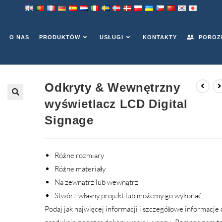
Y WYŚWIETLACZ LCD DIGI
O NAS
PRODUKTÓW
USŁUGI
KONTAKTY
POROZM
Odkryty & Wewnętrzny
wyświetlacz LCD Digital
Signage
Różne rozmiary
Różne materiały
Na zewnątrz lub wewnątrz
Stwórz własny projekt lub możemy go wykonać
Podaj jak najwięcej informacji i szczegółowe informacje 