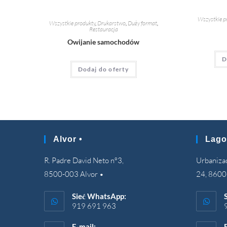
Wszystkie p
Wszystkie produkty
,
Drukarstwo
,
Duży format
,
Restauracja
Owijanie samochodów
D
Dodaj do oferty
Alvor •
Lago
R. Padre David Neto nº3,
Urbanizaç
8500-003 Alvor •
24, 8600
Sieć WhatsApp:
919 691 963
E-mail: