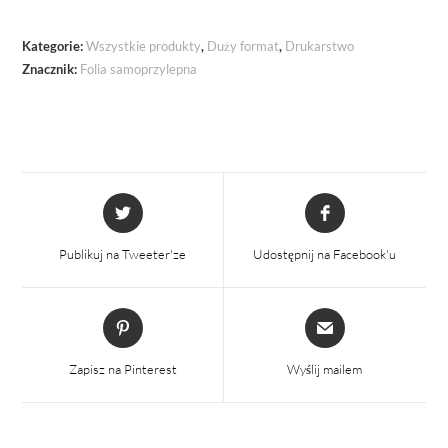
ilość
Kategorie:
Wszystkie produkty
,
Duży format
,
Drukarstwo
Znacznik:
Folia samoprzylepna
Otwiera
Otwiera
się
się
w
w
Publikuj na Tweeter'ze
Udostępnij na Facebook'u
nowym
nowym
oknie
oknie
Otwiera
Otwiera
się
się
w
w
Zapisz na Pinterest
Wyślij mailem
nowym
nowym
oknie
oknie