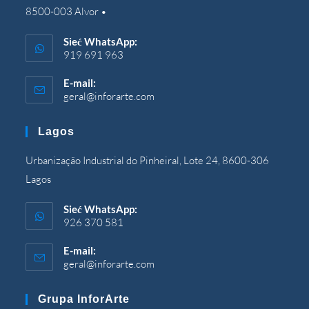
8500-003 Alvor •
Sieć WhatsApp:
919 691 963
E-mail:
geral@inforarte.com
Otwiera
się
w
Lagos
Twojej
aplikacji
Urbanização Industrial do Pinheiral, Lote 24, 8600-306
Lagos
Sieć WhatsApp:
926 370 581
E-mail:
geral@inforarte.com
Otwiera
się
w
Grupa InforArte
Twojej