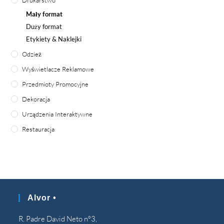
Drukarstwo
Mały format
Duży format
Etykiety & Naklejki
Odzież
Wyświetlacze Reklamowe
Przedmioty Promocyjne
Dekoracja
Urządzenia Interaktywne
Restauracja
Alvor •
R. Padre David Neto nº3,