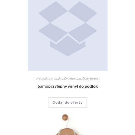
Wszystkie produkty
,
Drukarstwo
,
Duży format
Samoprzylepny winyl do podłóg
Dodaj do oferty