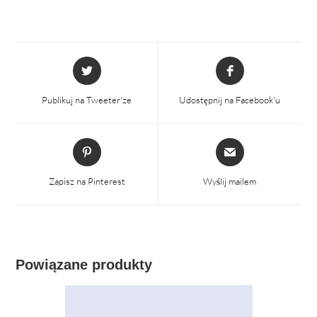
Otwiera
Otwiera
się
się
w
w
Publikuj na Tweeter'ze
Udostępnij na Facebook'u
nowym
nowym
oknie
oknie
Otwiera
Otwiera
się
się
w
w
Zapisz na Pinterest
Wyślij mailem
nowym
nowym
oknie
oknie
Powiązane produkty