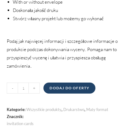
With or without envelope
Doskonała jakość druku
Stwórz własny projekt lub możemy go wykonać
Podaj jak najwięcej informacji i szczegółowe informacje o
produkcie podczas dokonywania wyceny.. Pomaga nam to
przyspieszyć wycenę i ułatwia i przyspiesza obsługę
zamówienia..
Zaproszenia
-
+
DODAJ DO OFERTY
ilość
Kategorie:
Wszystkie produkty
,
Drukarstwo
,
Mały format
Znacznik:
invitation cards