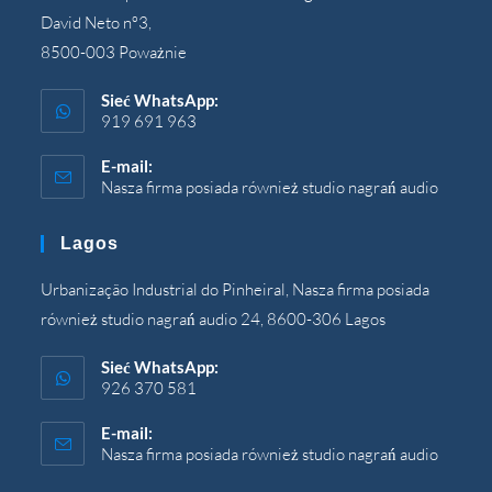
David Neto nº3,
8500-003 Poważnie
Sieć WhatsApp:
919 691 963
E-mail:
Nasza firma posiada również studio nagrań audio
Otwier
się
w
Lagos
Twojej
aplikacj
Urbanização Industrial do Pinheiral, Nasza firma posiada
również studio nagrań audio 24, 8600-306 Lagos
Sieć WhatsApp:
926 370 581
E-mail:
Nasza firma posiada również studio nagrań audio
Otwier
się