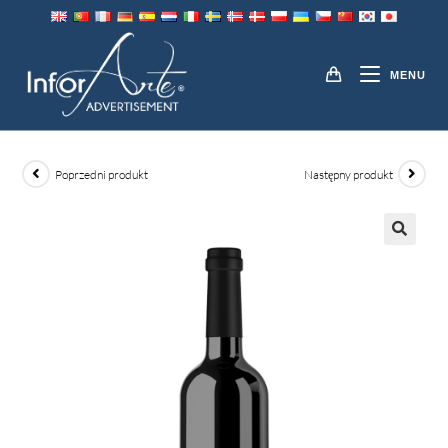
Przejdź
do
ETYKIETY NA BUTELKI
treści
MENU
Poprzedni produkt
Następny produkt