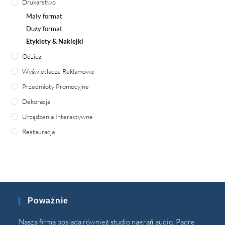
Drukarstwo
Mały format
Duży format
Etykiety & Naklejki
Odzież
Wyświetlacze Reklamowe
Przedmioty Promocyjne
Dekoracja
Urządzenia Interaktywne
Restauracja
Poważnie
Nasza firma posiada również studio nagrań audio. Padre