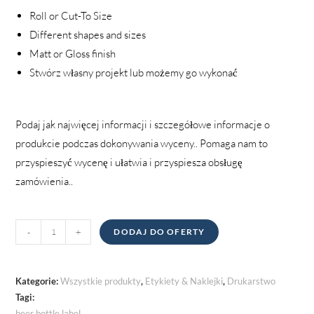
Roll or Cut-To Size
Different shapes and sizes
Matt or Gloss finish
Stwórz własny projekt lub możemy go wykonać
Podaj jak najwięcej informacji i szczegółowe informacje o
produkcie podczas dokonywania wyceny.. Pomaga nam to
przyspieszyć wycenę i ułatwia i przyspiesza obsługę
zamówienia..
Etykiety
-
+
DODAJ DO OFERTY
na
butelki
quantity
Kategorie:
Wszystkie produkty
,
Etykiety & Naklejki
,
Drukarstwo
Tagi:
beer bottle label