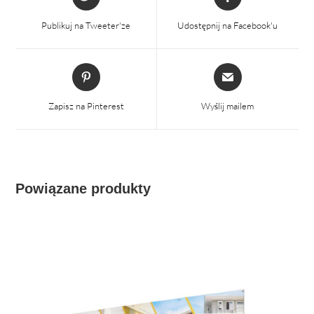
się
się
w
w
Publikuj na Tweeter'ze
Udostępnij na Facebook'u
nowym
nowym
oknie
oknie
Otwiera
Otwiera
się
się
w
w
Zapisz na Pinterest
Wyślij mailem
nowym
nowym
oknie
oknie
Powiązane produkty