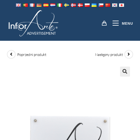
Przejdź
do
TABLICE INFORMACYJNE
treści
MENU
Poprzedni produkt
Następny produkt