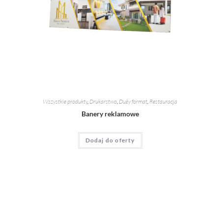
Wszystkie produkty
,
Drukarstwo
,
Duży format
,
Restauracja
Banery reklamowe
Dodaj do oferty