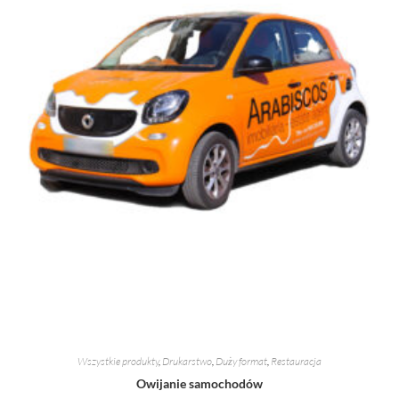
Wszystkie produkty
,
Drukarstwo
,
Duży format
,
Restauracja
Owijanie samochodów