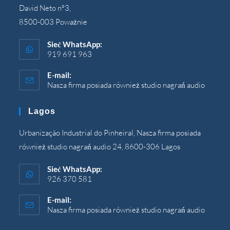
David Neto nº3,
8500-003 Poważnie
Sieć WhatsApp:
919 691 963
E-mail:
Nasza firma posiada również studio nagrań audio
Otwier
się
w
Lagos
Twojej
aplikacj
Urbanização Industrial do Pinheiral, Nasza firma posiada
również studio nagrań audio 24, 8600-306 Lagos
Sieć WhatsApp:
926 370 581
E-mail:
Nasza firma posiada również studio nagrań audio
Otwier
się
w