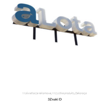
Wyświetlacze reklamowe
,
Wszystkie produkty
,
Dekoracja
3Znaki D