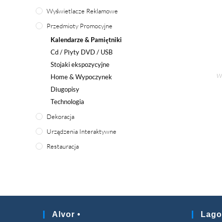
Wyświetlacze Reklamowe
Przedmioty Promocyjne
Kalendarze & Pamiętniki
Cd / Płyty DVD / USB
Stojaki ekspozycyjne
Ws
Home
& Wypoczynek
Długopisy
Technologia
Dekoracja
Urządzenia Interaktywne
Restauracja
Alvor •
Lago