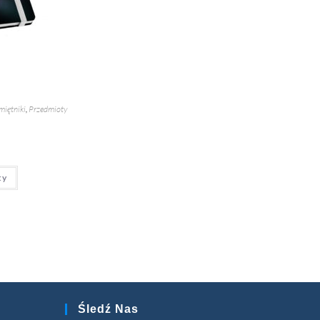
miętniki
,
Przedmioty
ty
Śledź Nas