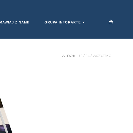
AWIAJ Z NAMI!
GRUPA INFORARTE
WIDOK:
12
24
WSZYSTKO