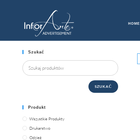
Przejdź
do
KALENDARZE & PAMIĘT
treści
HOME
Szukać
SZUKAĆ
Produkt
Wszystkie Produkty
Drukarstwo
Odzież