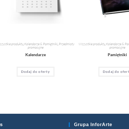
zystkie produkty
,
Kalendarze & Pamiętniki
,
Przedmioty
Wszystkie produkty
,
Kalendarze & Pa
promocyjne
promocyjne
Kalendarze
Pamiętniki
Dodaj do oferty
Dodaj do ofer
s
Grupa InforArte