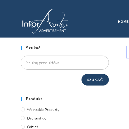
Przejdź
do
TECHNOLOGIA
treści
HOME
Szukać
SZUKAĆ
Produkt
Wszystkie Produkty
Drukarstwo
Odzież