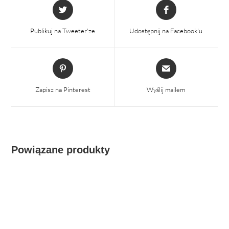
Otwiera
Otwiera
się
się
w
w
Publikuj na Tweeter'ze
Udostępnij na Facebook'u
nowym
nowym
oknie
oknie
Otwiera
Otwiera
się
się
w
w
Zapisz na Pinterest
Wyślij mailem
nowym
nowym
oknie
oknie
Powiązane produkty