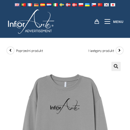
Przejdź
do
BLUZY
treści
MENU
Poprzedni produkt
Następny produkt