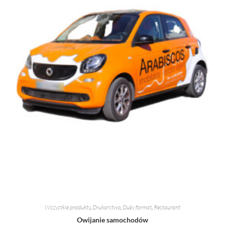
Wszystkie produkty
,
Drukarstwo
,
Duży format
,
Restaurant
Owijanie samochodów