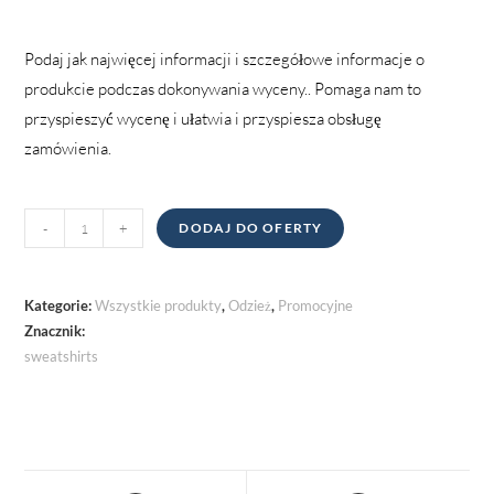
Podaj jak najwięcej informacji i szczegółowe informacje o
produkcie podczas dokonywania wyceny.. Pomaga nam to
przyspieszyć wycenę i ułatwia i przyspiesza obsługę
zamówienia.
Bluzy
-
+
DODAJ DO OFERTY
ilość
Kategorie:
Wszystkie produkty
,
Odzież
,
Promocyjne
Znacznik:
sweatshirts