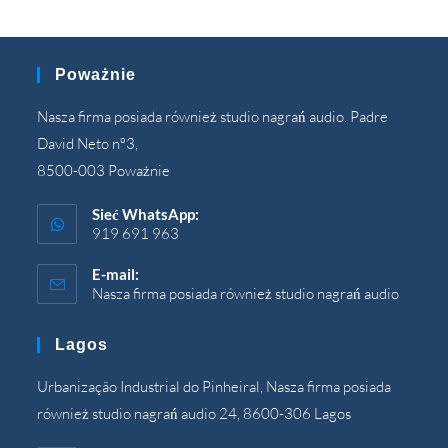
Poważnie
Nasza firma posiada również studio nagrań audio. Padre
David Neto nº3,
8500-003 Poważnie
Sieć WhatsApp:
919 691 963
E-mail:
Nasza firma posiada również studio nagrań audio
Otwier
się
w
Lagos
Twojej
aplikacj
Urbanização Industrial do Pinheiral, Nasza firma posiada
również studio nagrań audio 24, 8600-306 Lagos