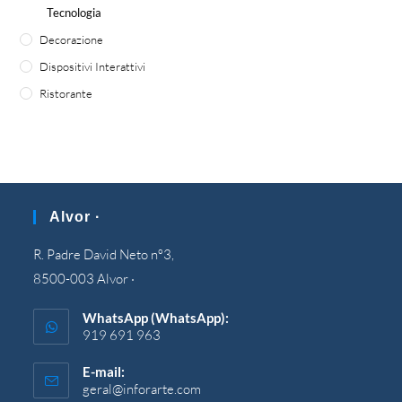
Tecnologia
Decorazione
Dispositivi Interattivi
Ristorante
Alvor ·
R. Padre David Neto nº3,
8500-003 Alvor ·
WhatsApp (WhatsApp):
919 691 963
E-mail:
geral@inforarte.com
Si