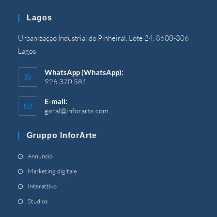
apre
nell'applicazione
Lagos
Urbanização Industrial do Pinheiral, Lote 24, 8600-306
Lagos
WhatsApp (WhatsApp):
926 370 581
E-mail:
geral@inforarte.com
Si
apre
nell'applicazione
Gruppo InforArte
Si
Annuncio
apre
Si
Marketing digitale
in
apre
Si
Interattivo
una
in
apre
Si
Studios
nuova
una
in
apre
scheda