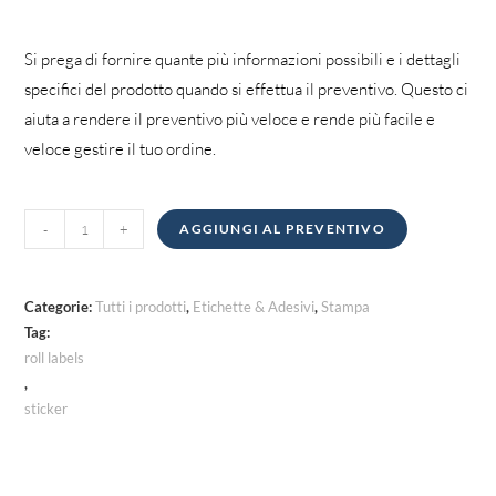
Si prega di fornire quante più informazioni possibili e i dettagli
specifici del prodotto quando si effettua il preventivo. Questo ci
aiuta a rendere il preventivo più veloce e rende più facile e
veloce gestire il tuo ordine.
Etichette
-
+
AGGIUNGI AL PREVENTIVO
a
rullo
quantità
Categorie:
Tutti i prodotti
,
Etichette & Adesivi
,
Stampa
Tag:
roll labels
,
sticker