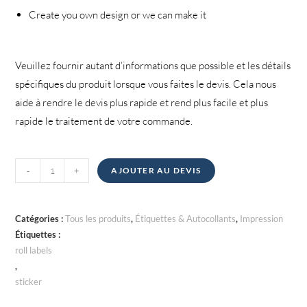
Create you own design or we can make it
Veuillez fournir autant d’informations que possible et les détails
spécifiques du produit lorsque vous faites le devis. Cela nous
aide à rendre le devis plus rapide et rend plus facile et plus
rapide le traitement de votre commande.
quantité
-
+
AJOUTER AU DEVIS
de
Étiquettes
en
Catégories :
Tous les produits
,
Étiquettes & Autocollants
,
Impression
rouleau
Étiquettes :
roll labels
,
sticker