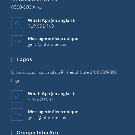
8500-003 Alvor
WhatsApp (en anglais):
919 691 963
Messagerie électronique:
geral@inforarte.com
S’ouvre
dans
votre
Lagos
application
Urbanização Industrial do Pinheiral, Lote 24, 8600-306
Lagos
WhatsApp (en anglais):
926 370 581
Messagerie électronique:
geral@inforarte.com
S’ouvre
dans
votre
Groupe InforArte
application