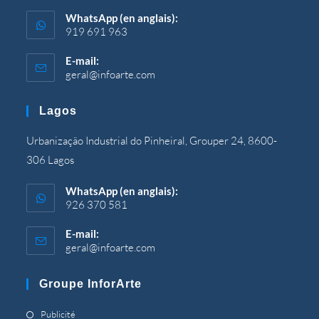
WhatsApp (en anglais):
919 691 963
E-mail:
geral@infoarte.com
S’ouvre
dans
votre
Lagos
application
Urbanização Industrial do Pinheiral, Grouper 24, 8600-
306 Lagos
WhatsApp (en anglais):
926 370 581
E-mail:
geral@infoarte.com
S’ouvre
dans
votre
Groupe InforArte
application
S’ouvre
Publicité