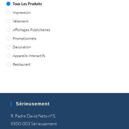
Tous Les Produits
Impression
Vêtement
Affichages Publicitaires
Promotionnels
Décoration
Appareils Interactifs
Restaurant
Sérieusement
R. Padre David Neto nº3,
8500-003 Sérieusement