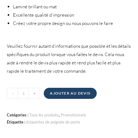
Laminé brillant ou mat
Excellente qualité d’impression
Créez votre propre design ou nous pouvons le faire
Veuillez fournir autant d’informations que possible et les détails
spécifiques du produit lorsque vous faites le devis. Cela nous
aide à rendre le devis plus rapide et rend plus facile et plus
rapide le traitement de votre commande.
quantité
-
+
AJOUTER AU DEVIS
de
Étiquettes
de
Catégories :
Tous les produits
,
Promotionnels
poignée
Étiquette :
étiquettes de poignée de porte
de
porte