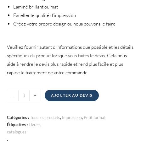
Laminé brillant ou mat
Excellente qualité d’impression
Créez votre propre design ou nous pouvons le faire
Veuillez fournir autant d’informations que possible et les détails
spécifiques du produit lorsque vous faites le devis. Cela nous
aide à rendre le devis plus rapide et rend plus facile et plus
rapide le traitement de votre commande.
quantité
-
+
AJOUTER AU DEVIS
de
Magazines,
Livres
Catégories :
Tous les produits
,
Impression
,
Petit format
&
Étiquettes :
Livres
,
catalogues
Catalogues
,