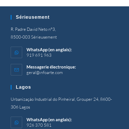
Sérieusement
R. Padre David Neto nº3,
8500-003 Sérieusement
WhatsApp (en anglais):
919 691 963
Messagerie électronique:
geral@infoarte.com
S’ouvre
dans
votre
Lagos
application
Urbanização Industrial do Pinheiral, Grouper 24, 8600-
306 Lagos
WhatsApp (en anglais):
926 370 581