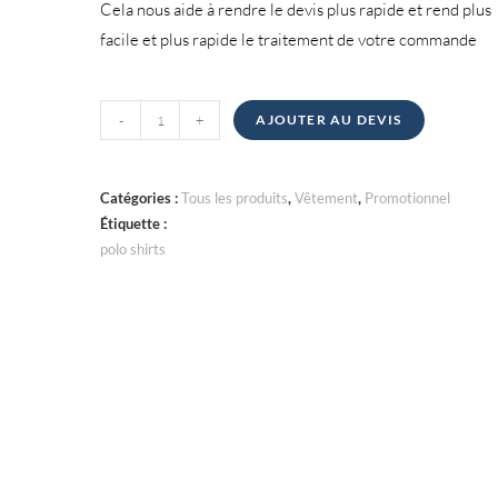
Cela nous aide à rendre le devis plus rapide et rend plus
facile et plus rapide le traitement de votre commande
quantité
-
+
AJOUTER AU DEVIS
de
Polos
Catégories :
Tous les produits
,
Vêtement
,
Promotionnel
Étiquette :
polo shirts