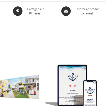
S’ouvre
S’ouvre
Partager sur
Envoyer ce produit
Pinterest
par e-mail
dans
dans
une
une
nouvelle
nouvelle
fenêtre
fenêtre