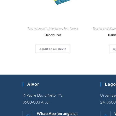
Tous les produits
,
Impression
,
Petit format
Tous les produits
,
I
Brochures
Bann
Ajouter au devis
A
Alvor
Lago
R. Padre David Neto nº3,
Urbanizaç
8500-003 Alvor
24, 8600
WhatsApp (en anglais):