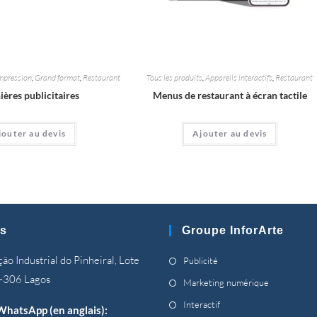
mpression
,
Grand format
,
Restaurant
Tous les produits
,
Appareils interactifs
,
Restaurant
ières publicitaires
Menus de restaurant à écran tactile
jouter au devis
Ajouter au devis
s
Groupe InforArte
S’ouvre
ão Industrial do Pinheiral, Lote
Publicité
dans
-306 Lagos
S’ouvre
Marketing numérique
un
dans
S’ouvre
Interactif
WhatsApp (en anglais):
nouvel
un