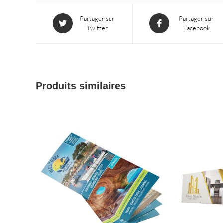
S’ouvre
S’ouvre
Partager sur
Partager sur
Twitter
Facebook
dans
dans
une
une
nouvelle
nouvelle
fenêtre
fenêtre
Produits similaires