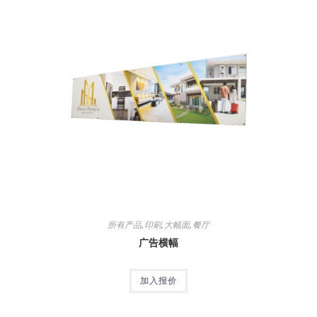
所有产品
,
印刷
,
大幅面
,
餐厅
广告横幅
加入报价