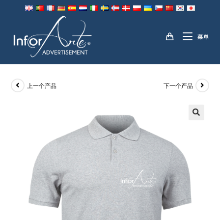
跳
到
马球衫
内
菜单
容
上一个产品
下一个产品