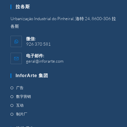
的
拉各斯
应
用
程
Urbanização Industrial do Pinheiral, 洛特 24, 8600-306 拉
序
各斯
中
打
开
微信:
926 370 581
电子邮件:
geral@inforarte.com
在
您
的
InforArte 集团
应
用
程
在
广告
序
新
在
数字营销
中
标
打
新
在
互动
开
签
标
新
在
制片厂
页
签
标
新
中
页
签