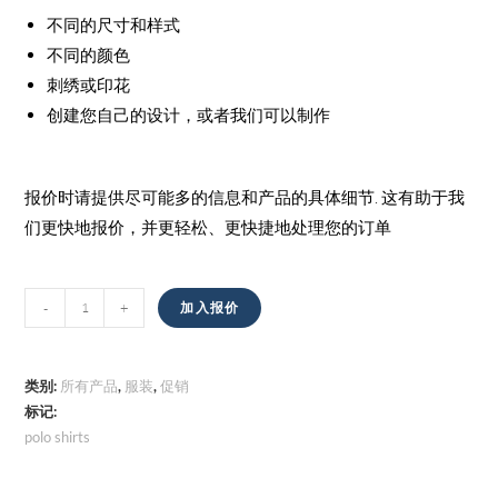
不同的尺寸和样式
不同的颜色
刺绣或印花
创建您自己的设计，或者我们可以制作
报价时请提供尽可能多的信息和产品的具体细节. 这有助于我
们更快地报价，并更轻松、更快捷地处理您的订单
马
-
+
加入报价
球
衫
数
类别:
所有产品
,
服装
,
促销
量
标记:
polo shirts