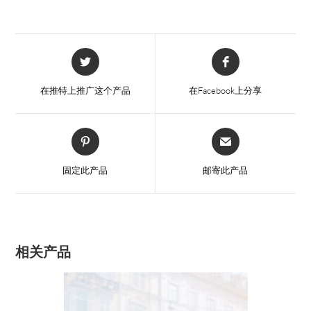
在
在
新
新
窗
窗
在推特上推广这个产品
在Facebook上分享
口
口
中
中
打
打
在
在
开
开
新
新
窗
窗
固定此产品
邮寄此产品
口
口
中
中
打
打
开
开
相关产品