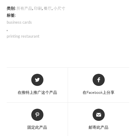
数
量
类别:
所有产品
,
印刷
,
餐厅
,
小尺寸
标签:
business cards
,
printing restaurant
在
在
新
新
窗
窗
在推特上推广这个产品
在Facebook上分享
口
口
中
中
打
打
在
在
开
开
新
新
窗
窗
固定此产品
邮寄此产品
口
口