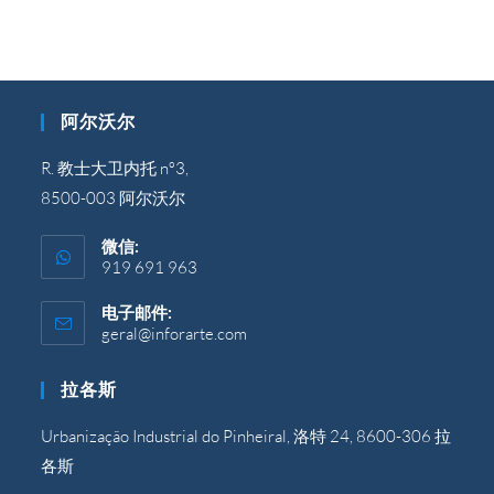
阿尔沃尔
R. 教士大卫内托 nº3,
8500-003 阿尔沃尔
微信:
919 691 963
电子邮件:
geral@inforarte.com
在
您
的
拉各斯
应
用
程
Urbanização Industrial do Pinheiral, 洛特 24, 8600-306 拉
序
各斯
中
打