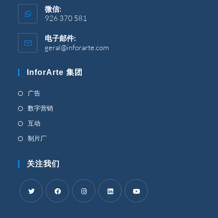
开
微信:
926 370 581
电子邮件:
geral@inforarte.com
在
您
的
InforArte 集团
应
用
程
在
广告
序
新
在
数字营销
中
标
打
新
在
互动
开
签
标
新
在
制片厂
页
签
标
新
中
页
签
标
关注我们
打
中
页
签
开
打
中
页
开
打
中
开
在
在
在
在
在
打