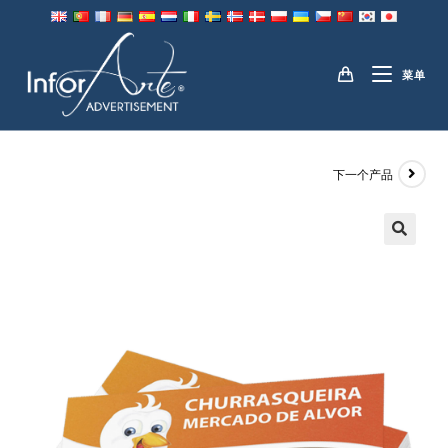
跳
到
名片
内
菜单
容
下一个产品