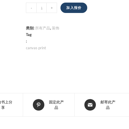
帆
-
+
加入报价
布
打
印
类别:
所有产品
,
装饰
数
Tag
:
量
canvas print
在
在
脸书上分
固定此产
邮寄此产
享
品
品
新
新
窗
窗
口
口
中
中