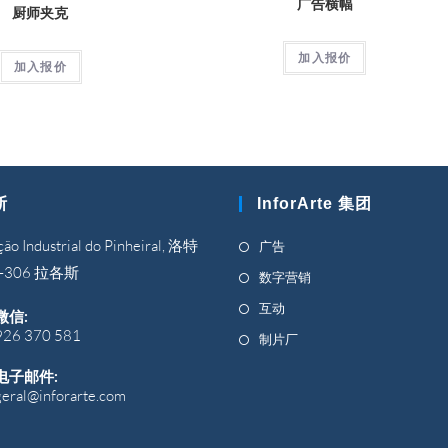
广告横幅
厨师夹克
加入报价
加入报价
斯
InforArte 集团
在
ão Industrial do Pinheiral, 洛特
广告
新
00-306 拉各斯
在
数字营销
标
新
在
互动
微信:
签
标
新
926 370 581
在
制片厂
页
签
标
新
中
页
电子邮件:
签
标
打
geral@inforarte.com
在
中
页
签
您
开
打
的
中
页