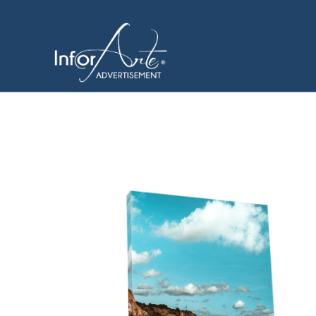
跳
到
帆布打印
内
容