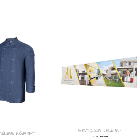
打
打
开
开
所有产品
,
印刷
,
大幅面
,
餐厅
产品
,
服装
,
专业的
,
餐厅