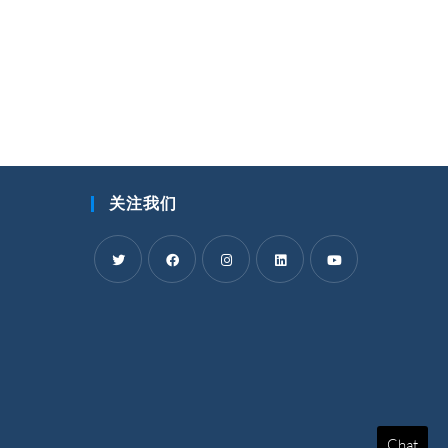
关注我们
在
在
在
在
在
新
新
新
新
新
标
标
标
标
标
签
签
签
签
签
页
页
页
页
页
中
中
中
中
中
Chat
打
打
打
打
打