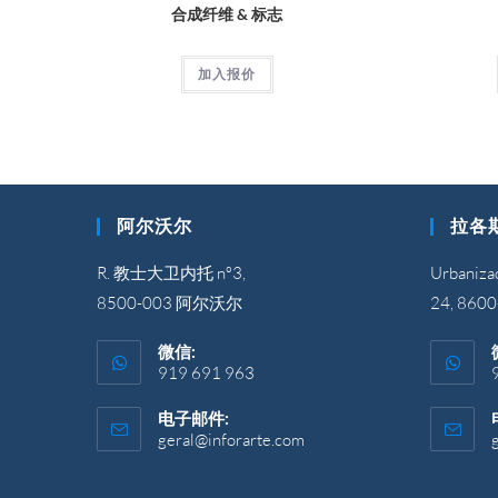
合成纤维 & 标志
加入报价
阿尔沃尔
拉各
R. 教士大卫内托 nº3,
Urbanizaç
8500-003 阿尔沃尔
24, 86
微信:
919 691 963
电子邮件:
geral@inforarte.com
在
您
的