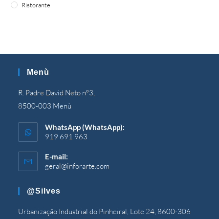
Ristorante
Menù
R. Padre David Neto nº3,
8500-003 Menù
WhatsApp (WhatsApp):
919 691 963
E-mail:
geral@inforarte.com
Si
apre
nell'applicazione
@silves
Urbanização Industrial do Pinheiral, Lote 24, 8600-306