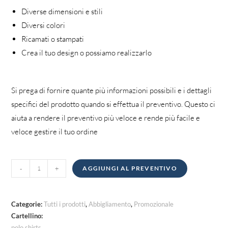
Diverse dimensioni e stili
Diversi colori
Ricamati o stampati
Crea il tuo design o possiamo realizzarlo
Si prega di fornire quante più informazioni possibili e i dettagli
specifici del prodotto quando si effettua il preventivo. Questo ci
aiuta a rendere il preventivo più veloce e rende più facile e
veloce gestire il tuo ordine
Polo
-
+
AGGIUNGI AL PREVENTIVO
quantità
Categorie:
Tutti i prodotti
,
Abbigliamento
,
Promozionale
Cartellino:
polo shirts