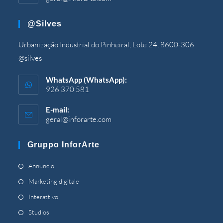
apre
nell'applicazione
@silves
Urbanização Industrial do Pinheiral, Lote 24, 8600-306
@silves
WhatsApp (WhatsApp):
926 370 581
E-mail:
geral@inforarte.com
Si
apre
nell'applicazione
Gruppo InforArte
Si
Annuncio
apre
Si
Marketing digitale
in
apre
Si
Interattivo
una
in
apre
Si
Studios
nuova
una
in