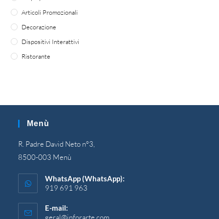
Articoli Promozionali
Decorazione
Dispositivi Interattivi
Ristorante
Menù
R. Padre David Neto nº3,
8500-003 Menù
WhatsApp (WhatsApp):
919 691 963
E-mail:
geral@inforarte.com
Si