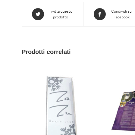
Si
Si
Twitta questo
Condividi su
prodotto
Facebook
apre
apre
in
in
una
una
nuova
nuova
finestra
finestra
Prodotti correlati