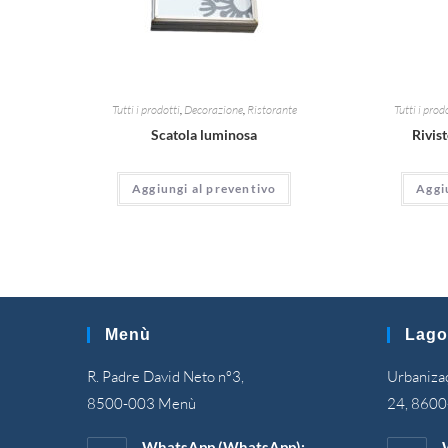
Tutti i prodotti
,
Decorazione
,
Ristorante
Tutti i prod
Scatola luminosa
Rivist
Aggiungi al preventivo
Aggi
Menù
Lago
R. Padre David Neto nº3,
Urbanizaç
8500-003 Menù
24, 8600
WhatsApp (WhatsApp):