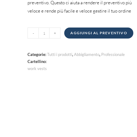
preventivo. Questo ci aiuta a rendere il preventivo più
veloce e rende più facile e veloce gestire il tuo ordine
Giubbotti
-
+
AGGIUNGI AL PREVENTIVO
da
lavoro
quantità
Categorie:
Tutti i prodotti
,
Abbigliamento
,
Professionale
Cartellino:
work vests