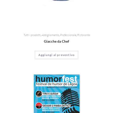
Tutti i prodotti
,
Abbigliamento
,
Professionale
,
Ristorante
Giacche da Chef
Aggiungi al preventivo