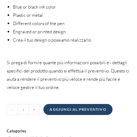
Blue or black ink color
Plastic or metal
Different colors of the pen
Engraved or printed design
Crea il tuo design o possiamo realizzarlo
Si prega di fornire quante più informazioni possibili e i dettagli
specifici del prodotto quando si effettua il preventivo. Questo ci
aiuta a rendere il preventivo più veloce e rende più facile e
veloce gestire il tuo ordine.
Penne
-
+
AGGIUNGI AL PREVENTIVO
quantità
Categories