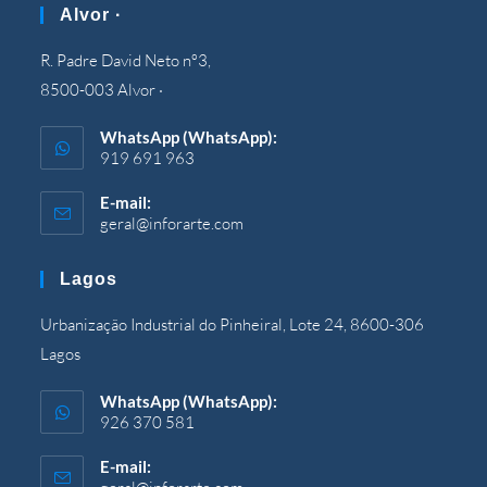
Alvor ·
R. Padre David Neto nº3,
8500-003 Alvor ·
WhatsApp (WhatsApp):
919 691 963
E-mail:
geral@inforarte.com
Si
apre
nell'applicazione
Lagos
Urbanização Industrial do Pinheiral, Lote 24, 8600-306
Lagos
WhatsApp (WhatsApp):
926 370 581
E-mail:
Si