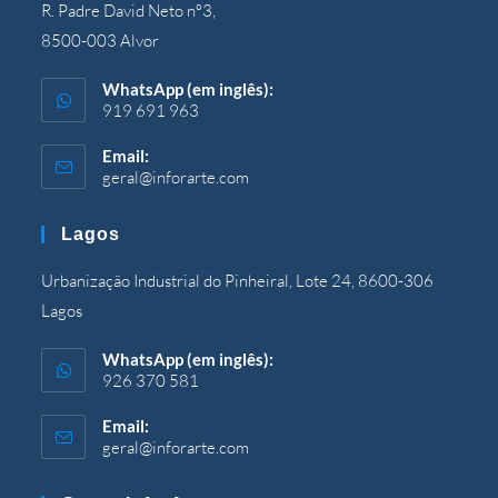
R. Padre David Neto nº3,
8500-003 Alvor
WhatsApp (em inglês):
919 691 963
Email:
geral@inforarte.com
Aberto
em
sua
Lagos
aplicação
Urbanização Industrial do Pinheiral, Lote 24, 8600-306
Lagos
WhatsApp (em inglês):
926 370 581
Email:
geral@inforarte.com
Aberto
em
sua