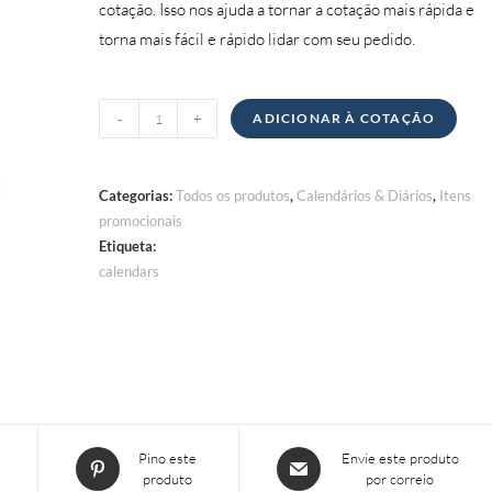
cotação. Isso nos ajuda a tornar a cotação mais rápida e
torna mais fácil e rápido lidar com seu pedido.
Quantidade
-
+
ADICIONAR À COTAÇÃO
de
Calendários
Categorias:
Todos os produtos
,
Calendários & Diários
,
Itens
promocionais
Etiqueta:
calendars
Abre
Abre
Pino este
Envie este produto
produto
por correio
em
em