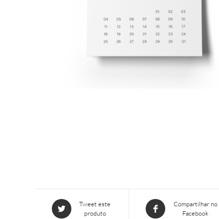
Abre
Abre
Tweet este
Compartilhar no
produto
Facebook
em
em