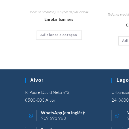
Todos os produtos
,
Exibições de publicidade
Todos os produ
Enrolar banners
C
Adicionar à cotação
Adi
Alvor
Lago
R. Padre David Neto nº3,
Urbanizaç
8500-003 Alvor
24, 8600
WhatsApp (em inglês):
919 691 963