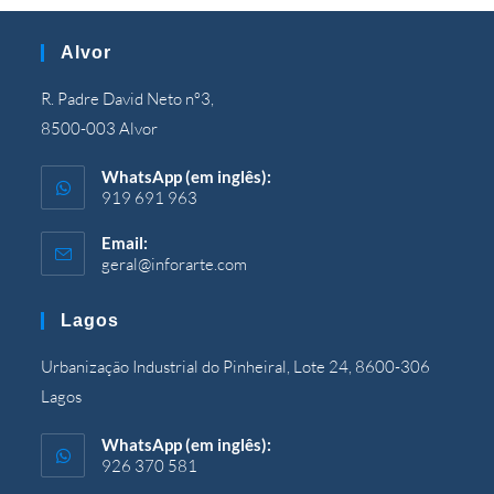
Alvor
R. Padre David Neto nº3,
8500-003 Alvor
WhatsApp (em inglês):
919 691 963
Email:
geral@inforarte.com
Aberto
em
sua
Lagos
aplicação
Urbanização Industrial do Pinheiral, Lote 24, 8600-306
Lagos
WhatsApp (em inglês):
926 370 581