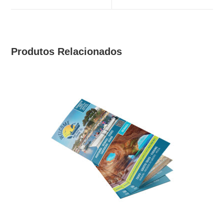
janela
janela
Produtos Relacionados