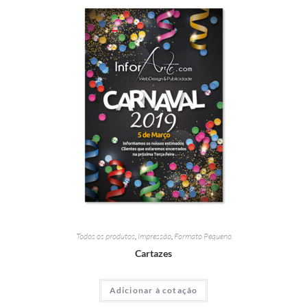
Todos os produtos
,
Impressão
,
Formato Pequeno
Cartazes
Adicionar à cotação