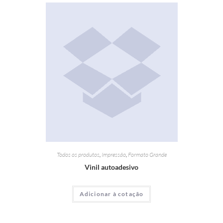
Todos os produtos
,
Impressão
,
Formato Grande
Vinil autoadesivo
Adicionar à cotação