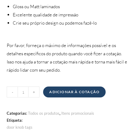
Gloss ou Matt laminados
Excelente qualidade de impressão
Crie seu próprio design ou podemos fazê-lo
Por favor, forneça o máximo de informações possível e os
detalhes específicos do produto quando você fizer a cotação.
Isso nos ajuda a tornar a cotação mais rápida e torna mais fácil e
rápido lidar com seu pedido.
Quantidade
-
+
ADICIONAR À COTAÇÃO
de
Etiquetas
de
Categorias:
Todos os produtos
,
Itens promocionais
botão
Etiqueta:
door knob tags
da
porta