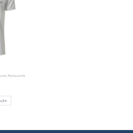
onal
,
Restaurante
ação