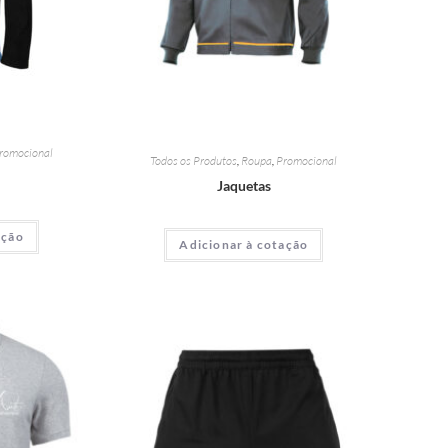
romocional
Todos os Produtos
,
Roupa
,
Promocional
Jaquetas
ação
Adicionar à cotação