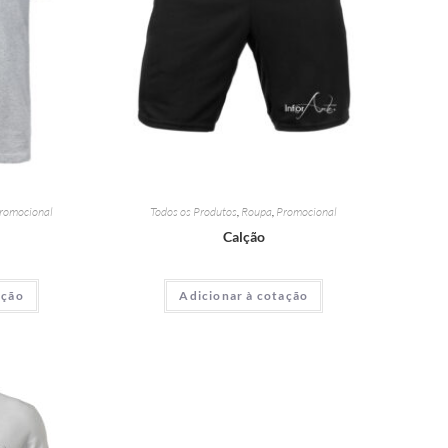
romocional
Todos os Produtos
,
Roupa
,
Promocional
o
Calção
ação
Adicionar à cotação