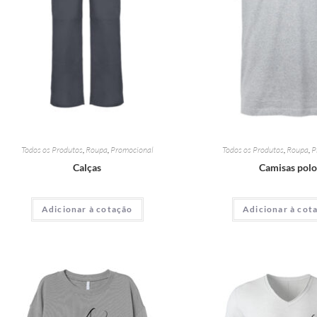
Todos os Produtos
,
Roupa
,
Promocional
Todos os Produtos
,
Roupa
,
P
Calças
Camisas pol
Adicionar à cotação
Adicionar à cot