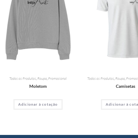
Todos os Produtos
,
Roupa
,
Promocional
Todos os Produtos
,
Roupa
,
Promoci
Moletom
Camisetas
Adicionar à cotação
Adicionar à cot