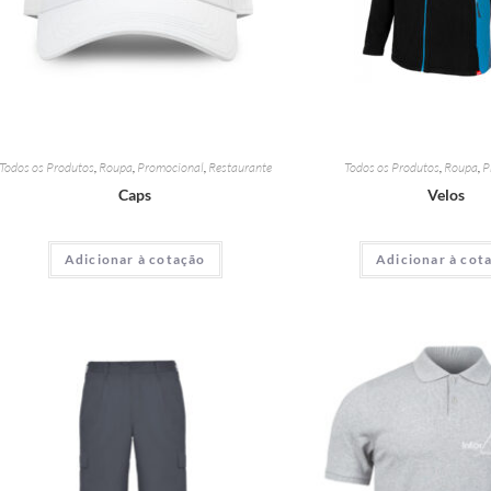
Todos os Produtos
,
Roupa
,
Promocional
,
Restaurante
Todos os Produtos
,
Roupa
,
P
Caps
Velos
Adicionar à cotação
Adicionar à cot