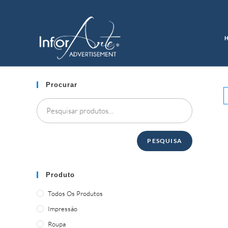
Pular
para
PROMOCIONAL
o
conteúdo
Procurar
PESQUISA
Produto
Todos Os Produtos
Impressão
Roupa