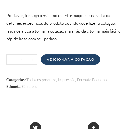
Por favor, forneça o máximo de informações possível e os
detalhes específicos do produto quando você fizer a cotação.
Isso nos ajuda a tornar a cotação mais rápida e torna mais fácil e
rápido lidar com seu pedido.
Quantidade
-
+
ADICIONAR À COTAÇÃO
de
Cartazes
Categorias:
Todos os produtos
,
Impressão
,
Formato Pequeno
Etiqueta:
Cartazes
Abre
Abre