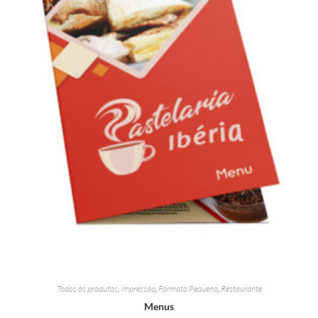
Todos os produtos
,
Impressão
,
Formato Pequeno
,
Restaurante
Menus