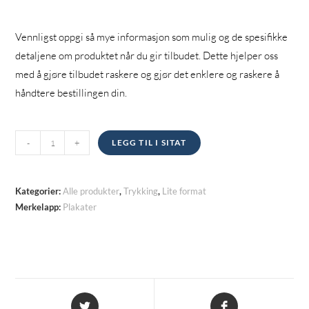
Vennligst oppgi så mye informasjon som mulig og de spesifikke
detaljene om produktet når du gir tilbudet. Dette hjelper oss
med å gjøre tilbudet raskere og gjør det enklere og raskere å
håndtere bestillingen din.
Plakater
-
+
LEGG TIL I SITAT
kvantitet
Kategorier:
Alle produkter
,
Trykking
,
Lite format
Merkelapp:
Plakater
Åpnes
Åpnes