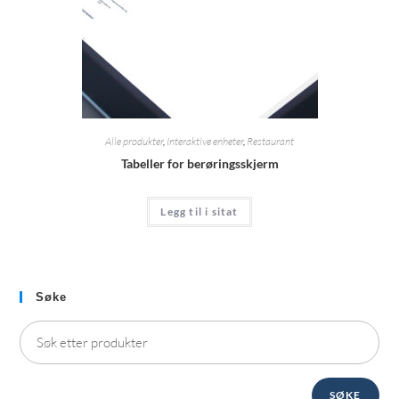
Alle produkter
,
Interaktive enheter
,
Restaurant
Tabeller for berøringsskjerm
Legg til i sitat
Søke
SØKE