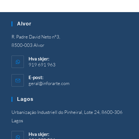
Alvor
R. Padre David Neto nº3,
8500-003 Alvor
Hva skjer:
919 691 963
E-post:
geral@inforarte.com
Åpnes
i
programmet
Lagos
Urbanização Industriell do Pinheiral, Lote 24, 8600-306
Lagos
Hva skjer: