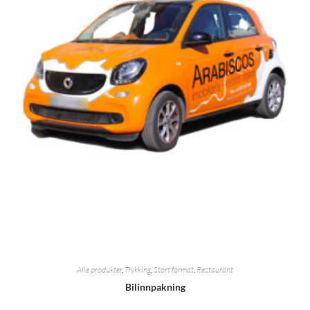
Alle produkter
,
Trykking
,
Stort format
,
Restaurant
Bilinnpakning