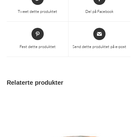
i
i
et
et
Tweet dette produktet
Del på Facebook
nytt
nytt
vindu
vindu
Åpnes
Åpnes
i
i
et
et
Fest dette produktet
Send dette produktet på e-post
nytt
nytt
vindu
vindu
Relaterte produkter