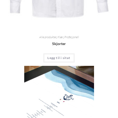
Alle produkter
,
Klær
,
Profesjonell
Skjorter
Legg til i sitat