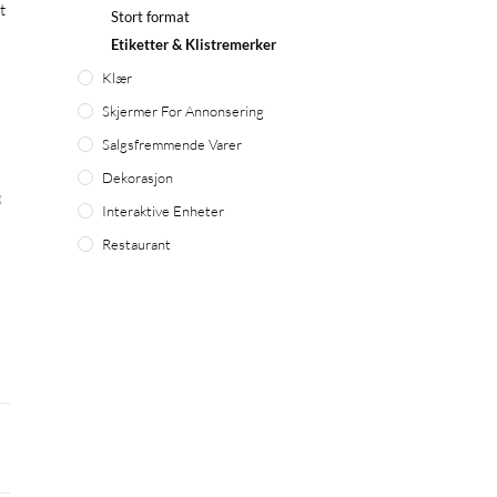
t
Stort format
Etiketter & Klistremerker
Klær
Skjermer For Annonsering
Salgsfremmende Varer
Dekorasjon
g
Interaktive Enheter
Restaurant