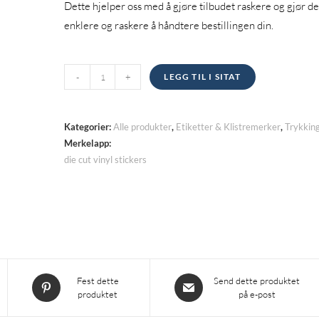
Dette hjelper oss med å gjøre tilbudet raskere og gjør de
enklere og raskere å håndtere bestillingen din.
Die
-
+
LEGG TIL I SITAT
Cut
Vinyl
klistremerker
Kategorier:
Alle produkter
,
Etiketter & Klistremerker
,
Trykkin
kvantitet
Merkelapp:
die cut vinyl stickers
Åpnes
Åpnes
Fest dette
Send dette produktet
produktet
på e-post
i
i
et
et