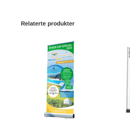
nytt
nytt
vindu
vindu
Relaterte produkter