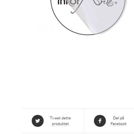
Åpnes
Åpnes
Tweet dette
Del på
produktet
Facebook
i
i
et
et