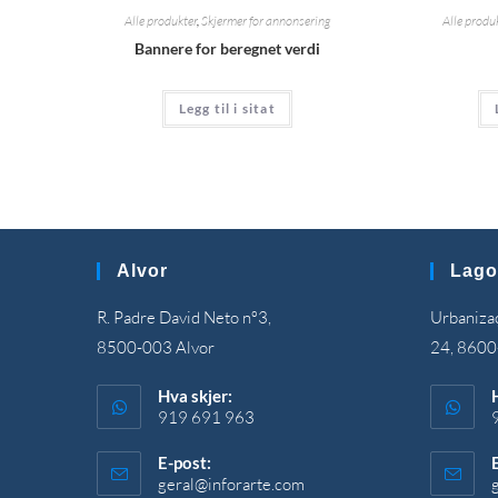
Alle produkter
,
Skjermer for annonsering
Alle produ
Bannere for beregnet verdi
Legg til i sitat
Alvor
Lago
R. Padre David Neto nº3,
Urbanizaç
8500-003 Alvor
24, 8600
Hva skjer:
919 691 963
E-post:
geral@inforarte.com
Åpnes