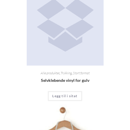
Alle produkter
,
Trykking
,
Stort format
Selvklebende vinyl for gulv
Legg til i sitat