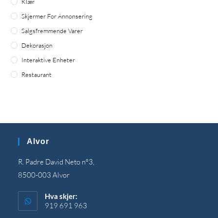
Klær
Skjermer For Annonsering
Salgsfremmende Varer
Dekorasjon
Interaktive Enheter
Restaurant
Alvor
R
.
Padre David Neto nº3
,
8500-003
Alvor
Hva skjer:
919 691 963