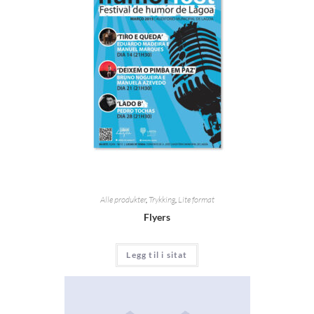
Alle produkter
,
Trykking
,
Lite format
Flyers
Legg til i sitat