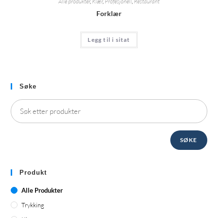
Alle produkter
,
Klær
,
Profesjonell
,
Restaurant
Forklær
Legg til i sitat
Søke
SØKE
Produkt
Alle Produkter
Trykking