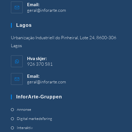
Email
:
geral@inforarte.com
Åpnes
i
programmet
Lagos
Urbanização Industriell do Pinheiral, Lote 24, 8600-306
Lagos
Hva skjer:
926 370 581
Email
:
geral@inforarte.com
Åpnes
i
programmet
InforArte-Gruppen
Åpnes
Annonse
i
Åpnes
Digital markedsføring
en
i
Åpnes
Interaktiv
ny