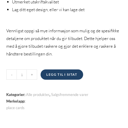
Utmerket utskriftskvalitet
Lag ditt eget design, eller vi kan lage det
Vennligst oppgi så mye informasjon som mulig og de spesifikke
detaljene om produktet når du gir tilbudet. Dette hjelper oss
med å gjøre tilbudet raskere og gjør det enklere og raskere å
håndtere bestillingen din.
Plasser
-
+
LEGG TIL I SITAT
kort
kvantitet
Kategorier:
Alle produkter
,
Salgsfremmende varer
Merkelapp:
place cards