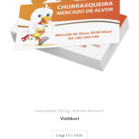
Alle produkter
,
Trykking
,
Lite format
,
Restaurant
Visittkort
Legg til i sitat