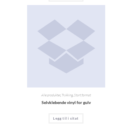
Alle produkter
,
Trykking
,
Stort format
Selvklebende vinyl for gulv
Legg til i sitat