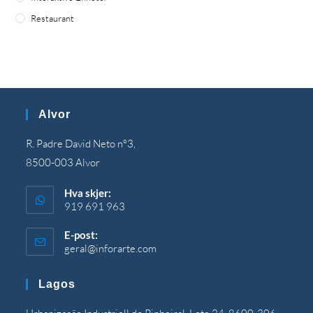
Restaurant
Alvor
R. Padre David Neto nº3,
8500-003 Alvor
Hva skjer:
919 691 963
E-post:
geral@inforarte.com
Åpnes
i
programmet
Lagos