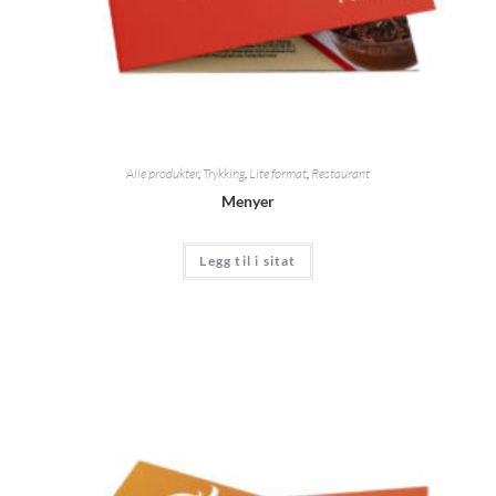
Alle produkter
,
Trykking
,
Lite format
,
Restaurant
Menyer
Legg til i sitat