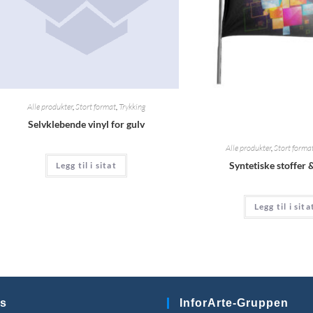
Alle produkter
,
Stort format
,
Trykking
Selvklebende vinyl for gulv
Alle produkter
,
Stort forma
Syntetiske stoffer 
Legg til i sitat
Legg til i sita
s
InforArte-Gruppen