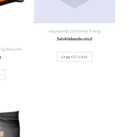
Alle produkter
,
Stort format
,
Trykking
Selvklebende vinyl
king
,
Restaurant
g
Legg til i sitat
t