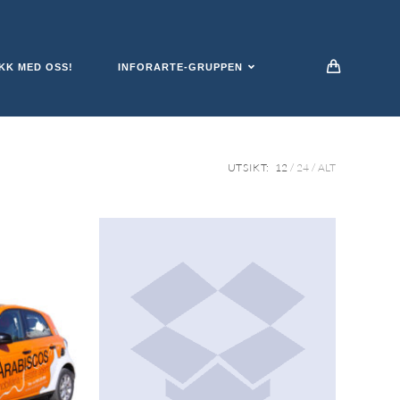
KK MED OSS!
INFORARTE-GRUPPEN
UTSIKT:
12
24
ALT