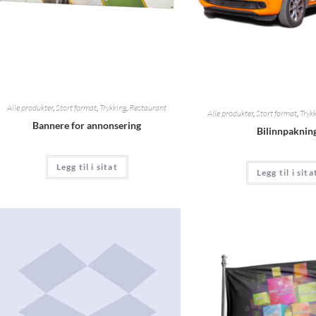
Alle produkter
,
Stort format
,
Trykking
,
Restaurant
Alle produkter
,
Stort format
,
Tryk
Bannere for annonsering
Bilinnpaknin
Legg til i sitat
Legg til i sita