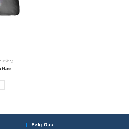
t
,
Trykking
& Flagg
t
Følg Oss