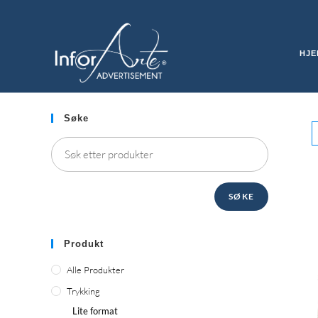
Hopp
til
STORT FORMAT
innhold
HJE
Søke
SØKE
Produkt
Alle Produkter
Trykking
Lite format