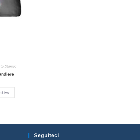
ato
,
Stampa
Bandiere
ntivo
Seguiteci