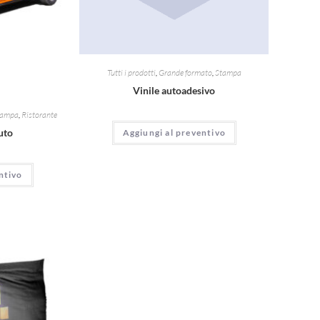
Tutti i prodotti
,
Grande formato
,
Stampa
Vinile autoadesivo
tampa
,
Ristorante
uto
Aggiungi al preventivo
ntivo