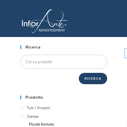
Vai
al
GRANDE FORMATO
contenuto
Ricerca
RICERCA
Prodotto
Tutti I Prodotti
Stampa
Piccolo formato